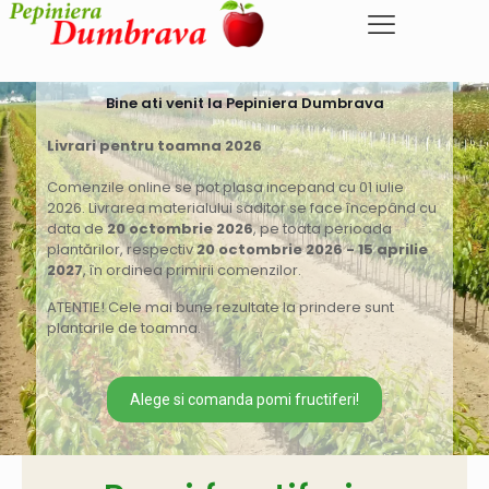
Bine ati venit la Pepiniera Dumbrava
Livrari pentru toamna 2026
Comenzile online se pot plasa incepand cu 01 iulie
2026. Livrarea materialului saditor se face începând cu
data de
20 octombrie 2026
, pe toata perioada
plantărilor, respectiv
20 octombrie 2026 - 15 aprilie
2027
, în ordinea primirii comenzilor.
ATENTIE! Cele mai bune rezultate la prindere sunt
plantarile de toamna.
Alege si comanda pomi fructiferi!