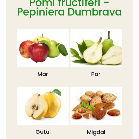
Pomi fructiferi -
Pepiniera Dumbrava
Mar
Par
Gutui
Migdal