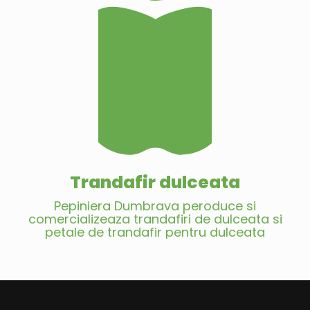
Trandafir dulceata
Pepiniera Dumbrava peroduce si
comercializeaza trandafiri de dulceata si
petale de trandafir pentru dulceata