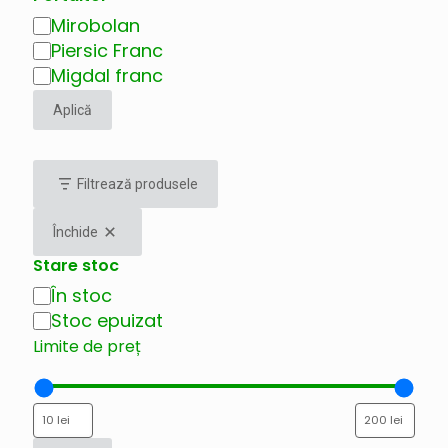
Mirobolan
Portaltoi
Piersic Franc
Migdal franc
Aplică
Filtrează produsele
Închide
Stare stoc
În stoc
Disponibilitate
Stoc epuizat
Limite de preț