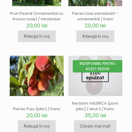
Prun Pisardi (ornamental cu
Piersic Livia semidwarf –
frunza rosie) / mirobolan
ornamental / franc
20,00
lei
20,00
lei
Adaugă în coș
Adaugă în coș
INDISPONIBIL PENTRU
ACEST SEZON
Stoc
epuizat
Nectarin VALERICA (pom
Piersic Puiu (pitic) / franc
pitic) / anul 3 / franc
20,00
lei
35,00
lei
Adaugă în coș
Citește mai mult