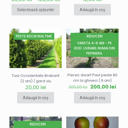
de
prețuri:
Selectează opțiunile
Adaugă în coș
30,00 lei
Acest
până
produs
la
are
100,00 lei
mai
PESTE 80CM INALTIME
REDUCERI
multe
VARSTA 4-6 ANI - PE
variații.
ROD. LIVRABIL NUMAI DIN
Opțiunile
PEPINIERA.
pot
fi
alese
în
Piersic dwarf Paul peste 80
Tuia Occidentalis Brabant
pagina
cm la ghiveci ( 6 ani)
(2 ani) / gard viu
produsului.
Prețul
Prețu
200,00
lei
20,00
lei
300,00
lei
inițial
cure
a
este
Adaugă în coș
Adaugă în coș
fost:
200,0
300,00 lei.
REDUCERI