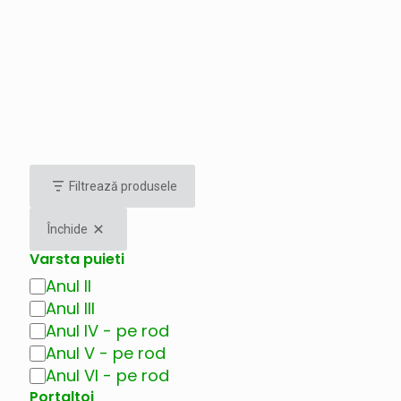
Filtrează produsele
Închide
Varsta puieti
Anul II
Varsta
puieti
Anul III
Anul IV - pe rod
Anul V - pe rod
Anul VI - pe rod
Portaltoi