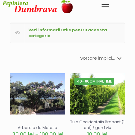
Vezi informatii utile pentru aceasta
categorie
40- 80CM INALTIME
Tuia Occidentalis Brabant (1
Arborele de Matase
ani) / gard viu
Interval
30,00
lei
–
100,00
lei
10,00
lei