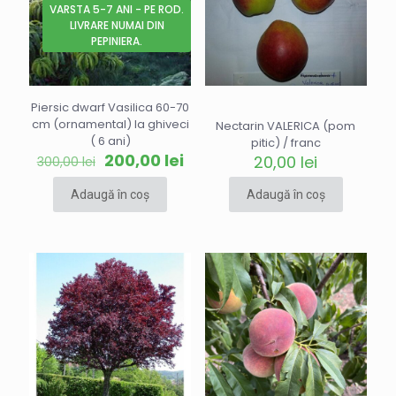
VARSTA 5-7 ANI - PE ROD.
LIVRARE NUMAI DIN
PEPINIERA.
Piersic dwarf Vasilica 60-70
cm (ornamental) la ghiveci
Nectarin VALERICA (pom
( 6 ani)
pitic) / franc
Prețul
Prețul
200,00
lei
20,00
lei
300,00
lei
inițial
curent
a
este:
Adaugă în coș
Adaugă în coș
fost:
200,00 lei.
300,00 lei.