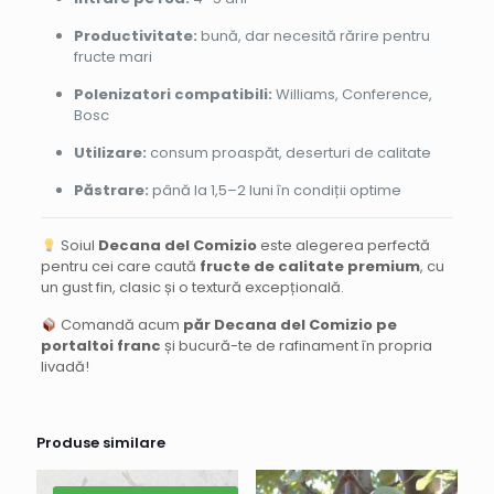
Productivitate:
bună, dar necesită rărire pentru
fructe mari
Polenizatori compatibili:
Williams, Conference,
Bosc
Utilizare:
consum proaspăt, deserturi de calitate
Păstrare:
până la 1,5–2 luni în condiții optime
Soiul
Decana del Comizio
este alegerea perfectă
pentru cei care caută
fructe de calitate premium
, cu
un gust fin, clasic și o textură excepțională.
Comandă acum
păr Decana del Comizio pe
portaltoi franc
și bucură-te de rafinament în propria
livadă!
Produse similare