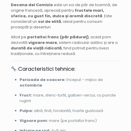
Decana del Comizio
este un soi de păr de toamnă, de
origine franceză, apreciat pentru
fructele mari,
sferice, cu gust fin, dulce și aromă discretă
. Este
considerat un
soi de elită
, ideal pentru consum
proaspăt și deserturi.
Altoit pe
portaltoi franc (păr pădureț)
, acest pom
dezvoltă
vigoare mare
, sistem radicular adânc și are o
durată de viață ridicată
, fiind potrivit pentru livezi
tradiționale, cu întreținere redusă.
Caracteristici tehnice:
Perioada de coacere:
început – mijloc de
octombrie
Fruct:
mare, sferic-turtit, galben-verzui, cu puncte
ruginii
Pulpa:
albă, fină, fondantă, foarte gustoasă
Vigoare pom:
mare (pe portaltoi franc)
Intrare pe rod:
4–5 ani