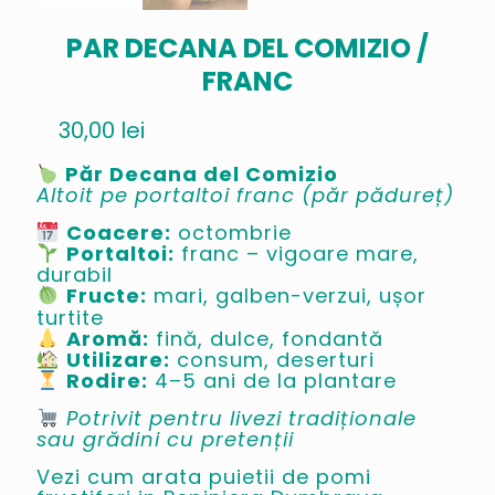
PAR DECANA DEL COMIZIO /
FRANC
30,00
lei
Păr Decana del Comizio
Altoit pe portaltoi franc (păr pădureț)
Coacere:
octombrie
Portaltoi:
franc – vigoare mare,
durabil
Fructe:
mari, galben-verzui, ușor
turtite
Aromă:
fină, dulce, fondantă
Utilizare:
consum, deserturi
Rodire:
4–5 ani de la plantare
Potrivit pentru livezi tradiționale
sau grădini cu pretenții
Vezi cum arata puietii de pomi