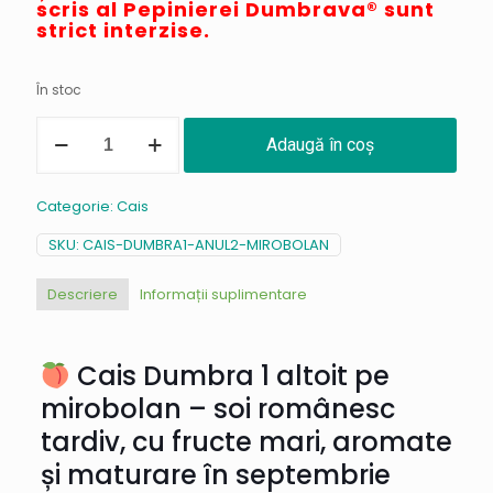
scris al Pepinierei Dumbrava® sunt
strict interzise.
În stoc
Cantitate
Adaugă în coș
NEW
-
Cais
Categorie:
Cais
Dumbra
1
SKU:
CAIS-DUMBRA1-ANUL2-MIROBOLAN
(tardiv)
/
mirobolan
Descriere
Informații suplimentare
Cais Dumbra 1 altoit pe
mirobolan – soi românesc
tardiv, cu fructe mari, aromate
și maturare în septembrie