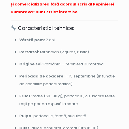
și comercializarea fără acordul scris al Pepinierei
Dumbrava® sunt strict interzise.
Caracteristici tehnice:
Vârstă pom:
2 ani
Portaltoi:
Mirobolan (viguros, rustic)
Origine soi:
România – Pepiniera Dumbrava
Perioada de coacere:
1–15 septembrie (in functie
de conditiile pedoclimatice)
Fruct:
mare (60–80 g), portocaliu, cu ușoare tente
roșii pe partea expusă la soare
Pulpa:
portocalie, fermă, suculentă
Gust:
dulce, echilibrat, aromat (Brix 16–18)