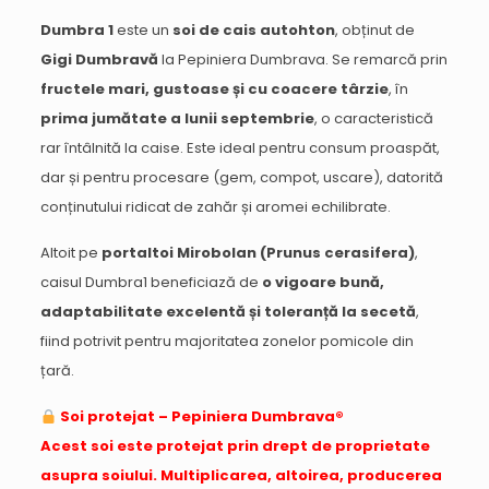
Dumbra 1
este un
soi de cais autohton
, obținut de
Gigi Dumbravă
la Pepiniera Dumbrava. Se remarcă prin
fructele mari, gustoase și cu coacere târzie
, în
prima jumătate a lunii septembrie
, o caracteristică
rar întâlnită la caise. Este ideal pentru consum proaspăt,
dar și pentru procesare (gem, compot, uscare), datorită
conținutului ridicat de zahăr și aromei echilibrate.
Altoit pe
portaltoi Mirobolan (Prunus cerasifera)
,
caisul Dumbra1 beneficiază de
o vigoare bună,
adaptabilitate excelentă și toleranță la secetă
,
fiind potrivit pentru majoritatea zonelor pomicole din
țară.
Soi protejat – Pepiniera Dumbrava®
Acest soi este protejat prin drept de proprietate
asupra soiului. Multiplicarea, altoirea, producerea