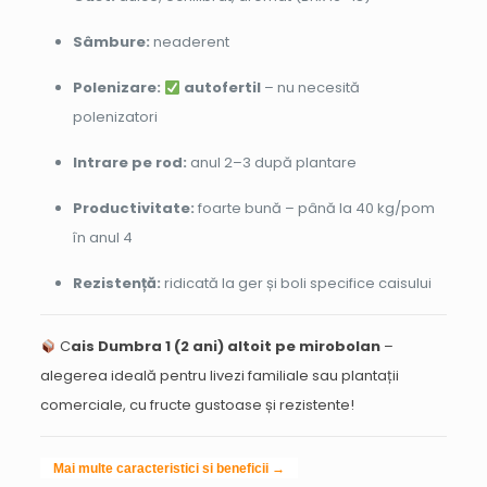
Sâmbure:
neaderent
Polenizare:
autofertil
– nu necesită
polenizatori
Intrare pe rod:
anul 2–3 după plantare
Productivitate:
foarte bună – până la 40 kg/pom
în anul 4
Rezistență:
ridicată la ger și boli specifice caisului
C
ais Dumbra 1 (2 ani) altoit pe mirobolan
–
alegerea ideală pentru livezi familiale sau plantații
comerciale, cu fructe gustoase și rezistente!
Mai multe caracteristici si beneficii →