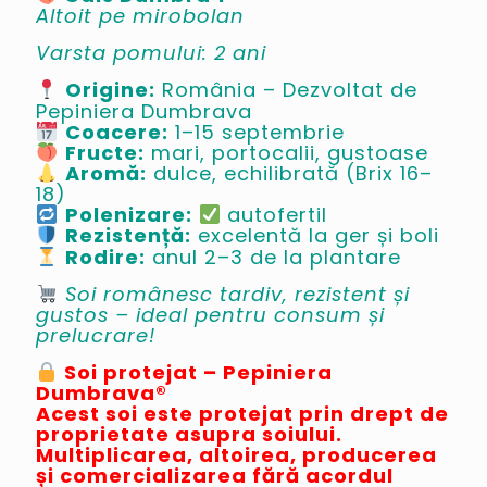
Altoit pe mirobolan
Varsta pomului: 2 ani
Origine:
România – Dezvoltat de
Pepiniera Dumbrava
Coacere:
1–15 septembrie
Fructe:
mari, portocalii, gustoase
Aromă:
dulce, echilibrată (Brix 16–
18)
Polenizare:
autofertil
Rezistență:
excelentă la ger și boli
Rodire:
anul 2–3 de la plantare
Soi românesc tardiv, rezistent și
gustos – ideal pentru consum și
prelucrare!
Soi protejat – Pepiniera
Dumbrava®
Acest soi este protejat prin drept de
proprietate asupra soiului.
Multiplicarea, altoirea, producerea
și comercializarea fără acordul