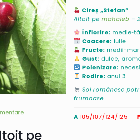
Cireș „Stefan”
Altoit pe
mahaleb
– 2
Înflorire:
medie‑tâ
Coacere:
iulie
Fructe:
medii-mari,
Gust:
dulce, arom
Polenizare:
necesi
Rodire:
anul 3
Soi românesc potriv
frumoase.
limentare
A
105/107/124/125
ltoit pe