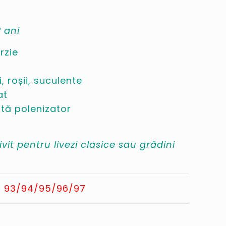
 ani
rzie
 roșii, suculente
at
tă polenizator
it pentru livezi clasice sau grădini
F
93/94/95/96/97