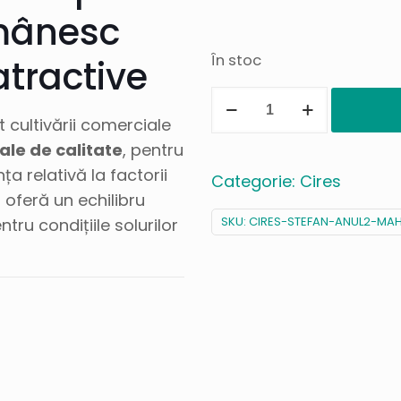
mânesc
În stoc
atractive
Cantitate
Cires
 cultivării comerciale
Stefan
sale de calitate
, pentru
/
a relativă la factorii
Categorie:
Cires
mahaleb
b
oferă un echilibru
SKU:
CIRES-STEFAN-ANUL2-MA
entru condițiile solurilor
: