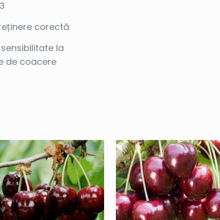
 3
reținere corectă
sensibilitate la
te de coacere