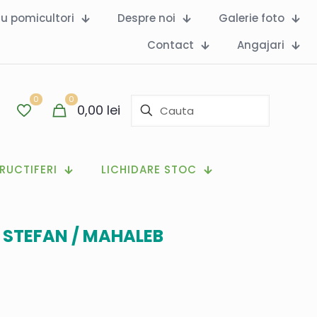
ru pomicultori
Despre noi
Galerie foto
Contact
Angajari
0
0
0,00
lei
RUCTIFERI
LICHIDARE STOC
 STEFAN / MAHALEB