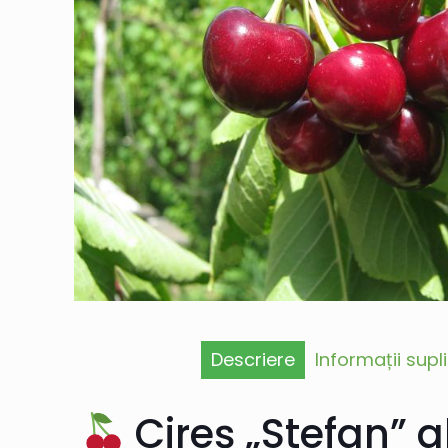
Descriere
Informații sup
Cireș „Stefan” a