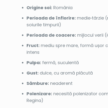
Origine soi:
România
Perioada de înflorire:
medie‑târzie (
soiurile timpurii)
Perioada de coacere:
mijlocul verii (i
Fruct:
mediu spre mare, formă ușor c
intens
Pulpa:
fermă, suculentă
Gust:
dulce, cu aromă plăcută
Sâmbure:
neaderent
Polenizare:
necesită polenizator compa
Regina)