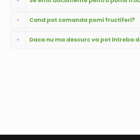
Se emit documente pentru pomii fruct
Cand pot comanda pomi fructiferi?
Daca nu ma descurc va pot intreba 