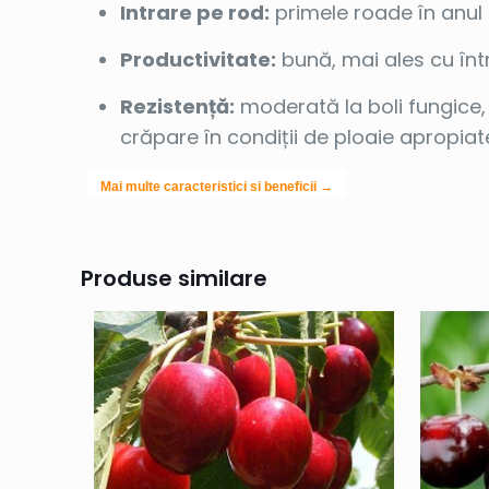
Intrare pe rod:
primele roade în anul
Productivitate:
bună, mai ales cu înt
Rezistență:
moderată la boli fungice, 
crăpare în condiții de ploaie apropia
Mai multe caracteristici si beneficii →
Produse similare