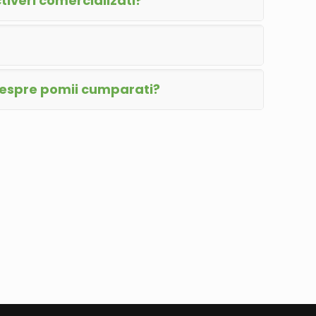
iveri comercializati?
despre pomii cumparati?