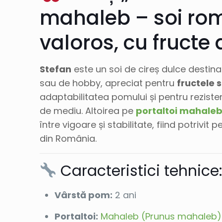
mahaleb
– soi ro
valoros, cu fructe 
Stefan
este un soi de cireș dulce destinat
sau de hobby, apreciat pentru
fructele 
adaptabilitatea pomului și pentru rezistenț
de mediu. Altoirea pe
portaltoi mahale
între vigoare și stabilitate, fiind potrivit p
din România.
Caracteristici tehnice
Vârstă pom:
2 ani
Portaltoi:
Mahaleb (Prunus mahaleb)