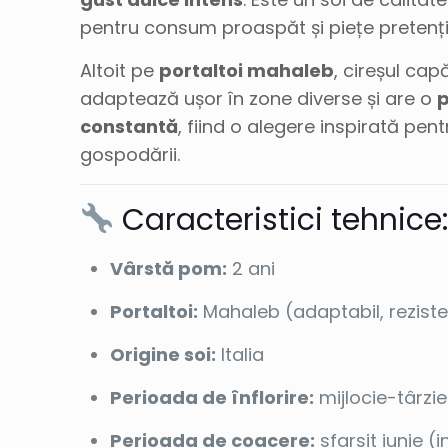
pentru consum proaspăt și piețe pretenț
Altoit pe
portaltoi mahaleb
, cireșul ca
adaptează ușor în zone diverse și are o
p
constantă
, fiind o alegere inspirată pen
gospodării.
Caracteristici tehnice
Vârstă pom:
2 ani
Portaltoi:
Mahaleb (adaptabil, reziste
Origine soi:
Italia
Perioada de înflorire:
mijlocie-târzie
Perioada de coacere:
sfarsit iunie (