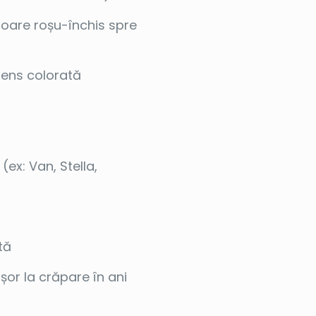
loare roșu-închis spre
tens colorată
(ex: Van, Stella,
tă
șor la crăpare în ani