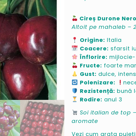
Cireș Durone Ner
Altoit pe mahaleb – 2
Origine:
Italia
Coacere:
sfarsit i
Înflorire:
mijlocie-
Fructe:
foarte mari
Gust:
dulce, inten
Polenizare:
nece
Rezistență:
bună l
Rodire:
anul 3
Soi italian de top
aromate
Vezi cum arata puietii