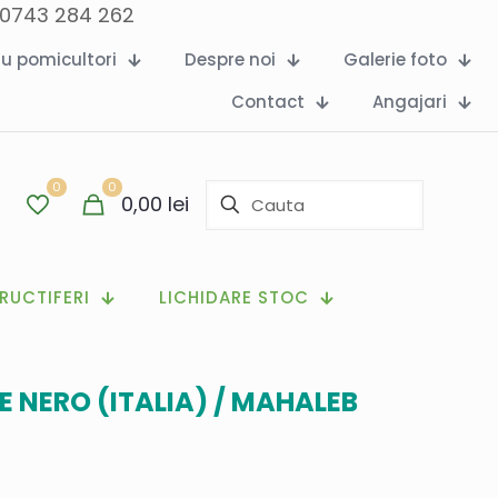
c 0743 284 262
ru pomicultori
Despre noi
Galerie foto
Contact
Angajari
0
0
0,00
lei
RUCTIFERI
LICHIDARE STOC
E NERO (ITALIA) / MAHALEB