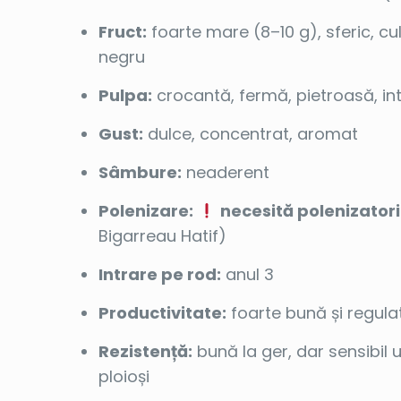
Fruct:
foarte mare (8–10 g), sferic, cu
negru
Pulpa:
crocantă, fermă, pietroasă, in
Gust:
dulce, concentrat, aromat
Sâmbure:
neaderent
Polenizare:
necesită polenizatori
Bigarreau Hatif)
Intrare pe rod:
anul 3
Productivitate:
foarte bună și regula
Rezistență:
bună la ger, dar sensibil u
ploioși