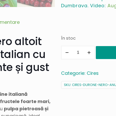
Dumbrava. Video:
Au
limentare
ro altoit
În stoc
Cantitate
talian cu
Cires
te și gust
Durone
Nero
Categorie:
Cires
(Italia)
/
SKU:
CIRES-DURONE-NERO-ANU
mahaleb
ine italiană
fructele foarte mari,
cu
pulpa pietroasă și
e superioară, ideal