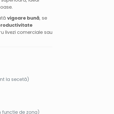
ioase.
pătă
vigoare bună
, se
roductivitate
tru livezi comerciale sau
:
nt la secetă)
in functie de zona)