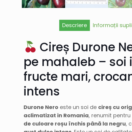
Descriere
Informații sup
Cireș Durone Ne
pe mahaleb – soi i
fructe mari, crocan
intens
Durone Nero
este un soi de
cireș cu orig
aclimatizat in Romania
, renumit pentru
de culoare roșu închis până la negru
, 
gust dulce intens
. Este un soi de calitat