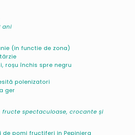
o
 ani
unie (in functie de zona)
târzie
, roșu închis spre negru
s
sită polenizatori
a ger
 – fructe spectaculoase, crocante și
 de pomi fructiferi in Pepiniera