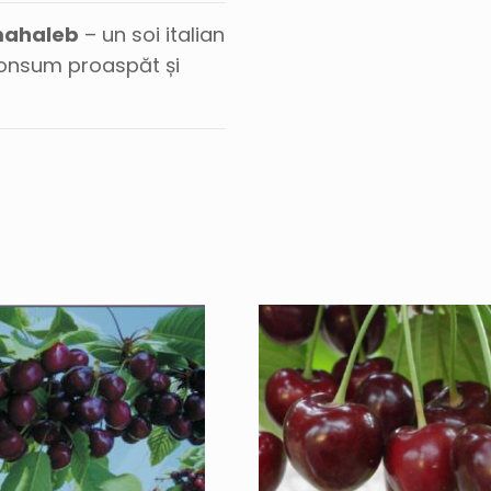
 mahaleb
– un soi italian
consum proaspăt și