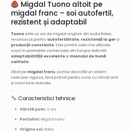
Migdal Tuono altoit pe
migdal franc – soi autofertil,
rezistent și adaptabil
Tuono
este un soi de migdal originar din sudul Italiei,
recunoscut pentru
autofertilitate
,
rezistență la ger
și
producții constante
. Este printre cele mai utilizate
soiuri în plantațiile comerciale din Europa datorită
adaptabilității excelente
și
miezului de bună
calitate
.
Altoit pe
migdal franc
, pomul dezvoltă un sistem
radicular viguros, fiind potrivit pentru zone cu climat arid
și soluri bine drenate.
Caracteristici tehnice:
Vârstă pom:
2 ani
Portaltoi:
Migdal franc
Origine soi:
Italia