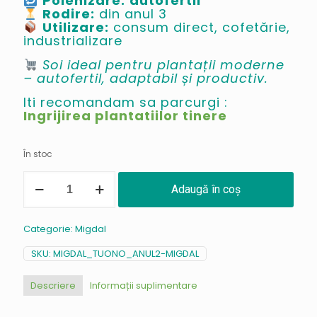
Polenizare:
autofertil
Rodire:
din anul 3
Utilizare:
consum direct, cofetărie,
industrializare
Soi ideal pentru plantații moderne
– autofertil, adaptabil și productiv.
Iti recomandam sa parcurgi :
Ingrijirea plantatiilor tinere
În stoc
Cantitate
Adaugă în coș
Migdal
Tuono
/
Categorie:
Migdal
migdal
SKU:
MIGDAL_TUONO_ANUL2-MIGDAL
Descriere
Informații suplimentare