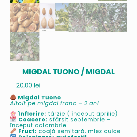
MIGDAL TUONO / MIGDAL
20,00
lei
Migdal Tuono
Altoit pe migdal franc – 2 ani
Înflorire:
târzie ( început aprilie)
Coacere:
sfârșit septembrie –
început octombrie
Fruct:
coajă semitară, miez dulce