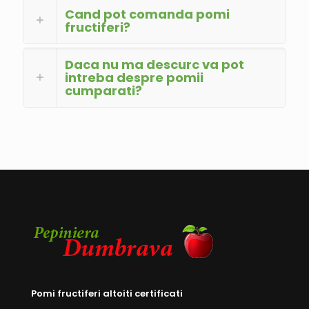
Cand pot comanda pomi
fructiferi?
Daca nu ma descurc va pot
intreba despre pomii
cumparati?
Pomi fructiferi altoiti certificati