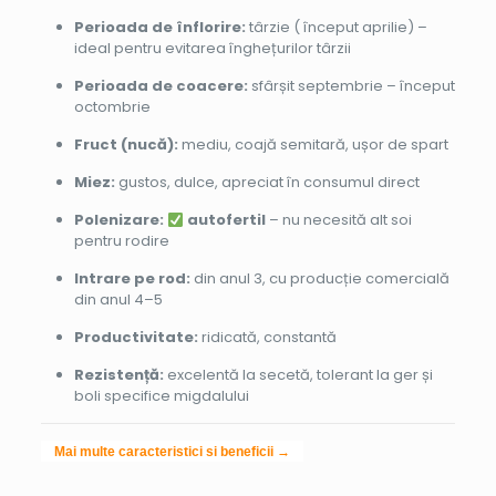
Perioada de înflorire:
târzie ( început aprilie) –
ideal pentru evitarea înghețurilor târzii
Perioada de coacere:
sfârșit septembrie – început
octombrie
Fruct (nucă):
mediu, coajă semitară, ușor de spart
Miez:
gustos, dulce, apreciat în consumul direct
Polenizare:
autofertil
– nu necesită alt soi
pentru rodire
Intrare pe rod:
din anul 3, cu producție comercială
din anul 4–5
Productivitate:
ridicată, constantă
Rezistență:
excelentă la secetă, tolerant la ger și
boli specifice migdalului
Mai multe caracteristici si beneficii →