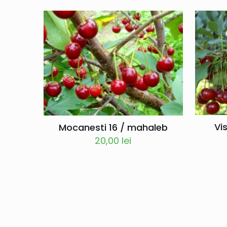
Vi
Mocanesti 16 / mahaleb
20,00
lei