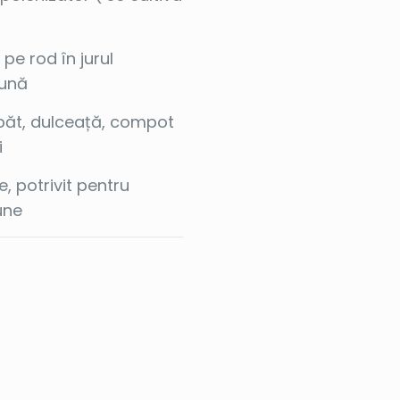
 pe rod în jurul
bună
ăt, dulceață, compot
i
e, potrivit pentru
une