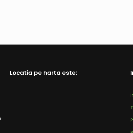
Locatia pe harta este:
I
T
e
P
P