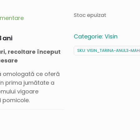
Stoc epuizat
limentare
Categorie:
Visin
 ani
SKU:
VISIN_TARINA-ANUL3-MAH
ri, recoltare început
ocesare
că omologată ce oferă
 în prima jumătate a
mului vigoare
ri pomicole.
: