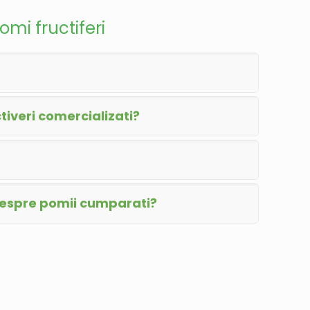
omi fructiferi
iveri comercializati?
despre pomii cumparati?