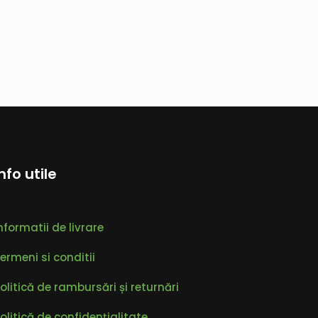
Info utile
nformatii de livrare
ermeni si conditii
olitică de rambursări și returnări
olitică de confidențialitate