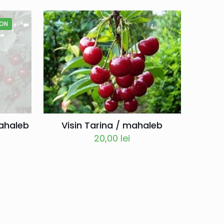
ZON
mahaleb
Visin Tarina / mahaleb
20,00
lei