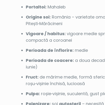
Portaltoi:
Mahaleb
Origine soi:
România – varietate omo
Pitești‑Mărăcineni
Vigoare / habitus:
vigoare medie spr
compactă a coroanei
Perioada de înflorire:
medie
Perioada de coacere:
a doua decada 
iunie)
Fruct:
de mărime medie, formă sferic
roșu‑vișinie închisă, lucioasă
Pulpa:
roșie‑vișinie, suculentă, gust p
Polenizare:
soi
autosteril
– necesită 