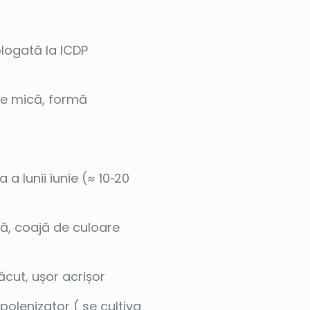
logată la ICDP
e mică, formă
a lunii iunie (≈ 10‑20
ă, coajă de culoare
lăcut, ușor acrișor
polenizator ( se cultiva