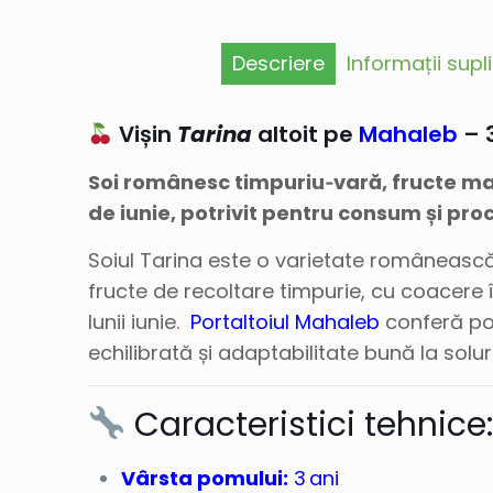
Descriere
Informații sup
Vișin
Tarina
altoit pe
Mahaleb
– 3
Soi românesc timpuriu‑vară, fructe ma
de iunie, potrivit pentru consum și pr
Soiul Tarina este o varietate româneas
fructe de recoltare timpurie, cu coacere
lunii iunie.
Portaltoiul Mahaleb
conferă po
echilibrată și adaptabilitate bună la solu
Caracteristici tehnice
Vârsta pomului:
3 ani