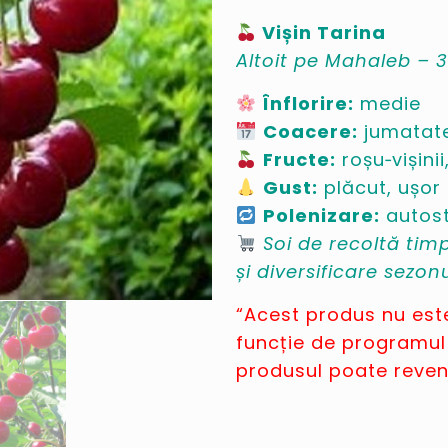
Vișin Tarina
Altoit pe Mahaleb – 3
Înflorire:
medie
Coacere:
jumatate
Fructe:
roșu‑vișinii
Gust:
plăcut, ușor 
Polenizare:
autost
Soi de recoltă timp
și diversificare sezonu
“Acest produs nu este
funcție de programul
produsul poate reveni