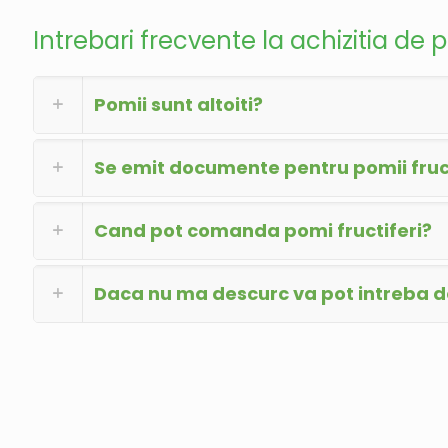
Intrebari frecvente la achizitia de p
Pomii sunt altoiti?
Se emit documente pentru pomii fruct
Cand pot comanda pomi fructiferi?
Daca nu ma descurc va pot intreba 