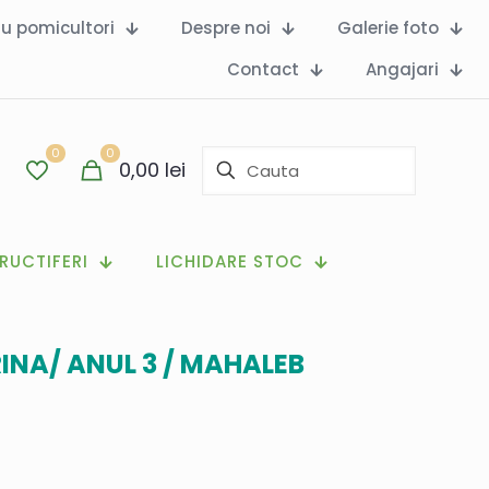
ru pomicultori
Despre noi
Galerie foto
Contact
Angajari
0
0
0,00
lei
RUCTIFERI
LICHIDARE STOC
RINA/ ANUL 3 / MAHALEB