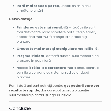
Intră mai repede pe rod
, uneori chiar în anul
următor plantării.
Dezavantaje:
Prinderea este mai sensibilă
– rădăcinile sunt
mai dezvoltate, iar la scoatere pot suferi pierderi,
necesitând mai multă atenție la hidratare și
plantare.
Greutate mai mare și manipulare mai dificilă.
Preț mai ridicat
, datorită duratei suplimentare de
creștere în pepinieră.
Necesită
tăieri de corectare
mai atente, pentru a
echilibra coroana cu sistemul radicular după
plantare.
Pomii de 3 ani sunt potriviți pentru
gospodarii care vor
rezultate rapide
, dar care pot acorda o atenție
suplimentară plantării și îngrijirii inițiale.
Concluzie