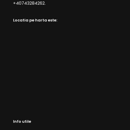
+40743284262.
Locatia pe harta este:
Info utile