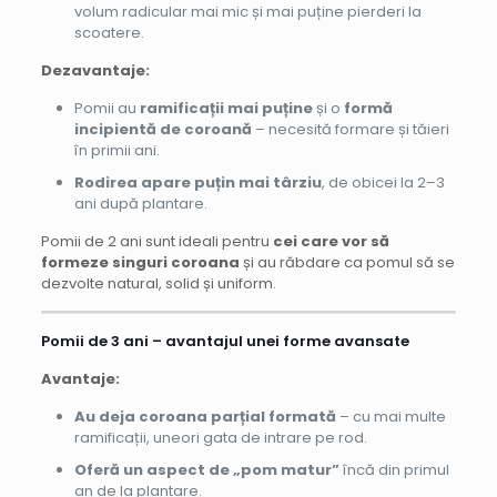
volum radicular mai mic și mai puține pierderi la
scoatere.
Dezavantaje:
Pomii au
ramificații mai puține
și o
formă
incipientă de coroană
– necesită formare și tăieri
în primii ani.
Rodirea apare puțin mai târziu
, de obicei la 2–3
ani după plantare.
Pomii de 2 ani sunt ideali pentru
cei care vor să
formeze singuri coroana
și au răbdare ca pomul să se
dezvolte natural, solid și uniform.
Pomii de 3 ani – avantajul unei forme avansate
Avantaje:
Au deja coroana parțial formată
– cu mai multe
ramificații, uneori gata de intrare pe rod.
Oferă un aspect de „pom matur”
încă din primul
an de la plantare.