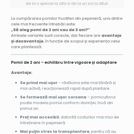
de la o specie la alta si de la un soi la altuil.
La cumpărarea pomilor fructiferi din pepinieră, una dintre
cele mai frecvente întrebări este:
„Să aleg pomi de 2 ani sau de 3 ani?”
Ambele variante sunt corecte, dar fiecare are
avantaje
și dezavantaje
, în funcție de scopul și experiența celui
care plantează.
Pomii de 2 ani – echilibru între vigoare și adaptare
Avantaje:
Se prind mai ușor
– rădăcina este mai tânără și
mai activă, reacționează rapid după plantare.
Se formează mai ușor coroana
– pomicultorul
poate modela pomul conform dorinței, încă din
primul an.
Preț mai accesibil
, datorită costurilor mai mici de
întreținere în pepinieră.
Mai puțin stres la transplantare
, pentru că au