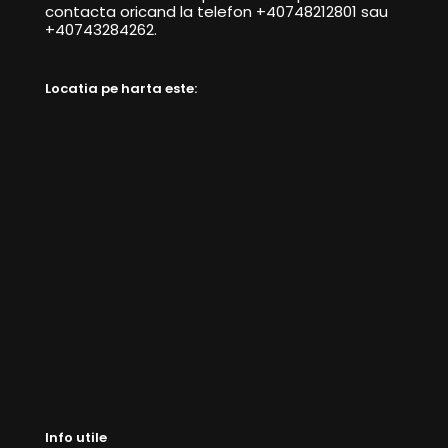
contacta oricand la telefon +40748212801 sau
+40743284262.
Locatia pe harta este:
Info utile