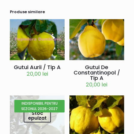
Produse similare
Gutui Aurii / Tip A
Gutui De
Constantinopol /
20,00
lei
Tip A
20,00
lei
INDISPONIBIL PENTRU
SEZONUL 2026-2027
Stoc
epuizat