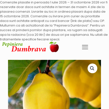
Comenzile plasate in perioada 1 iulie 2026 – 31 octombrie 2026 vor fi
rezervate doar daca sunt achitate in termen de maxim 4 zile de la
plasarea comenzii. Livrarile au loc in ordinea plasarii dupa data de
15 octombrie 2026. Comenzile cu livrare prin curier au prioritate
daca sunt achitate anticipat cu card bancar (link de plata) sau OP.
Multumim ca ati achizitionat de la “Pepiniera Dumbrava”. Pentru un
succes al prinderii pomilor dupa plantare, va rugam sa adaugati
apa la radacina (cca 20 litri) de doua ori pe saptamana. Nu uitati de
tratamentele specifice fiecarei specii.