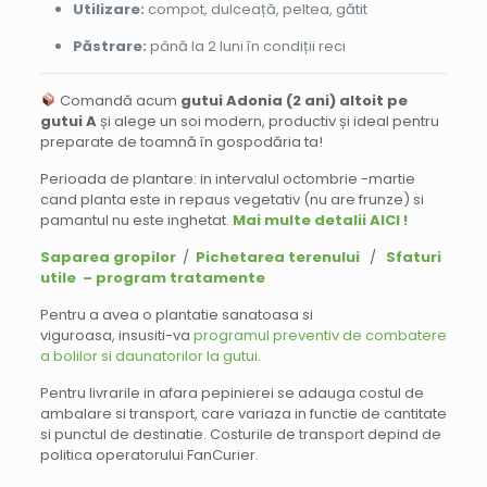
Utilizare:
compot, dulceață, peltea, gătit
Păstrare:
până la 2 luni în condiții reci
Comandă acum
gutui Adonia (2 ani) altoit pe
gutui A
și alege un soi modern, productiv și ideal pentru
preparate de toamnă în gospodăria ta!
Perioada de plantare: in intervalul octombrie -martie
cand planta este in repaus vegetativ (nu are frunze) si
pamantul nu este inghetat.
Mai multe detalii AICI !
Saparea gropilor
/
Pichetarea terenului
/
Sfaturi
utile – program tratamente
Pentru a avea o plantatie sanatoasa si
viguroasa, insusiti-va
programul preventiv de combatere
a bolilor si daunatorilor la gutui
.
Pentru livrarile in afara pepinierei se adauga costul de
ambalare si transport, care variaza in functie de cantitate
si punctul de destinatie. Costurile de transport depind de
politica operatorului FanCurier.