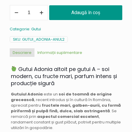
Cantitate
Adaugă în coș
Gutui
Adonia
/
Categorie:
Gutui
Tip
A
SKU:
GUTUI_ADONIA-ANUL2
Descriere
Informații suplimentare
Gutui Adonia altoit pe gutui A – soi
modern, cu fructe mari, parfum intens și
producție sigură
Gutuiul Adonia
este un
soi de toamnă de origine
grecească
, recent introdus și în cultură în România,
apreciat pentru
fructele mari, galben-aurii, cu formă
piriformă și pulpă fină, dulce, slab astringentă
. Se
remarcă prin
aspectul comercial excelent
,
randament constant și gust plăcut, potrivit pentru multiple
utilizări în gospodărie.