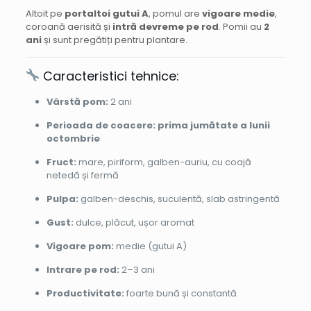
Altoit pe
portaltoi gutui A
, pomul are
vigoare medie
,
coroană aerisită și
intră devreme pe rod
. Pomii au
2
ani
și sunt pregătiți pentru plantare.
Caracteristici tehnice:
Vârstă pom:
2 ani
Perioada de coacere:
prima jumătate a lunii
octombrie
Fruct:
mare, piriform, galben-auriu, cu coajă
netedă și fermă
Pulpa:
galben-deschis, suculentă, slab astringentă
Gust:
dulce, plăcut, ușor aromat
Vigoare pom:
medie (gutui A)
Intrare pe rod:
2–3 ani
Productivitate:
foarte bună și constantă