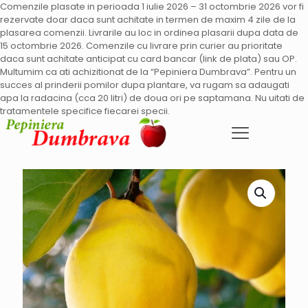
Comenzile plasate in perioada 1 iulie 2026 – 31 octombrie 2026 vor fi
rezervate doar daca sunt achitate in termen de maxim 4 zile de la
plasarea comenzii. Livrarile au loc in ordinea plasarii dupa data de
15 octombrie 2026. Comenzile cu livrare prin curier au prioritate
daca sunt achitate anticipat cu card bancar (link de plata) sau OP.
Multumim ca ati achizitionat de la “Pepiniera Dumbrava”. Pentru un
succes al prinderii pomilor dupa plantare, va rugam sa adaugati
apa la radacina (cca 20 litri) de doua ori pe saptamana. Nu uitati de
tratamentele specifice fiecarei specii.