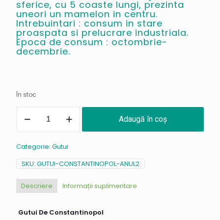
sferice, cu 5 coaste lungi, prezinta
uneori un mamelon in centru.
Intrebuintari : consum in stare
proaspata si prelucrare industriala.
Epoca de consum : octombrie-
decembrie.
În stoc
Cantitate
Adaugă în coș
Gutui
De
Constantinopol
Categorie:
Gutui
/
Tip
SKU:
GUTUI-CONSTANTINOPOL-ANUL2
A
Descriere
Informații suplimentare
Gutui De Constantinopol