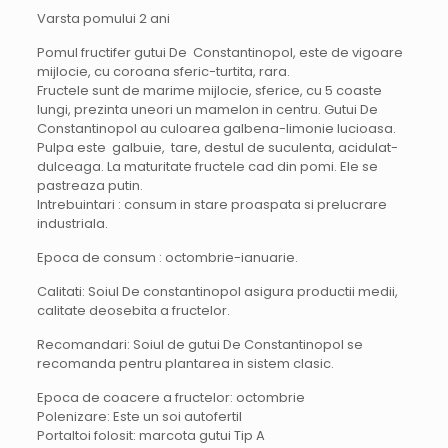
Varsta pomului 2 ani
Pomul fructifer gutui De Constantinopol, este de vigoare
mijlocie, cu coroana sferic-turtita, rara.
Fructele sunt de marime mijlocie, sferice, cu 5 coaste
lungi, prezinta uneori un mamelon in centru. Gutui De
Constantinopol au culoarea galbena-limonie lucioasa.
Pulpa este galbuie, tare, destul de suculenta, acidulat-
dulceaga. La maturitate fructele cad din pomi. Ele se
pastreaza putin.
Intrebuintari : consum in stare proaspata si prelucrare
industriala.
Epoca de consum : octombrie-ianuarie.
Calitati: Soiul De constantinopol asigura productii medii,
calitate deosebita a fructelor.
Recomandari: Soiul de gutui De Constantinopol se
recomanda pentru plantarea in sistem clasic.
Epoca de coacere a fructelor: octombrie
Polenizare: Este un soi autofertil
Portaltoi folosit: marcota gutui Tip A