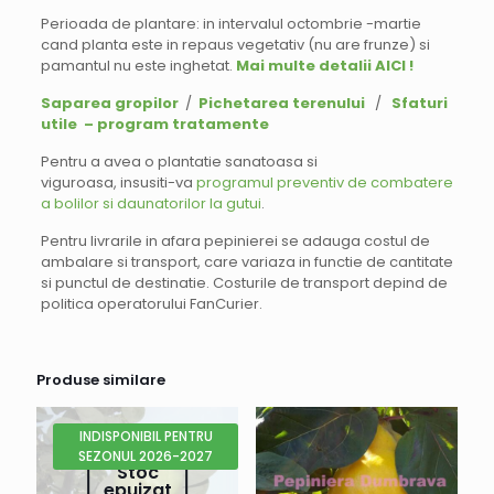
Perioada de plantare: in intervalul octombrie -martie
cand planta este in repaus vegetativ (nu are frunze) si
pamantul nu este inghetat.
Mai multe detalii AICI !
Saparea gropilor
/
Pichetarea terenului
/
Sfaturi
utile – program tratamente
Pentru a avea o plantatie sanatoasa si
viguroasa, insusiti-va
programul preventiv de combatere
a bolilor si daunatorilor la gutui
.
Pentru livrarile in afara pepinierei se adauga costul de
ambalare si transport, care variaza in functie de cantitate
si punctul de destinatie. Costurile de transport depind de
politica operatorului FanCurier.
Produse similare
INDISPONIBIL PENTRU
SEZONUL 2026-2027
Stoc
epuizat